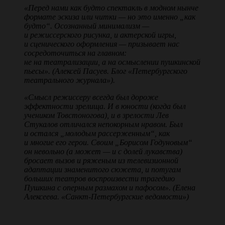
«Перед нами как будто спектакль в модном нынче
формате эскиза или читки — но это именно „как
будто“. Осознанный минимализм —
и режиссерского рисунка, и актерской игры,
и сценического оформления — призывает нас
сосредоточиться на главном:
не на театрализации, а на осмыслении пушкинской
пьесы». (Алексей Пасуев. Блог «Петербургского
театрального журнала»).
«Смысл режиссеру всегда был дороже
эффектности зрелища. И в юности (когда был
учеником Товстоногова), и в зрелости Лев
Стукалов отличался непокорным нравом. Был
и остался „молодым рассерженным“, как
и многие его герои. Своим „Борисом Годуновым“
он невольно (а может — и с долей лукавства)
бросает вызов и ряженым из телевизионной
адаптации знаменитого сюжета, и потугам
больших театров воспроизвести трагедию
Пушкина с оперным размахом и пафосом». (Елена
Алексеева. «Санкт-Петербургские ведомости»)