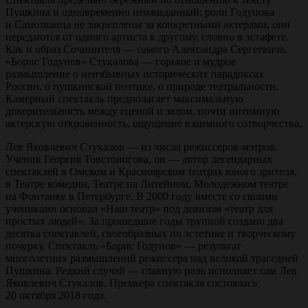
Пушкина и одновременно неожиданный: роли Годунова
и Самозванца не закреплены за конкретными актерами, они
передаются от одного артиста к другому, словно в эстафете.
Как и образ Сочинителя — самого Александра Сергеевича.
«Борис Годунов» Стукалова — горькое и мудрое
размышление о неизбывных исторических парадоксах
России, о пушкинской поэтике, о природе театральности.
Камерный спектакль предполагает максимальную
доверительность между сценой и залом, почти интимную
актерскую откровенность, ощущение взаимного сотворчества.
Лев Яковлевич Стукалов — из числа режиссеров-мэтров.
Ученик Георгия Товстоногова, он — автор легендарных
спектаклей в Омском и Красноярском театрах юного зрителя,
в Театре комедии, Театре на Литейном, Молодежном театре
на Фонтанке в Петербурге. В 2000 году вместе со своими
учениками основал «Наш театр» под девизом «театр для
простых людей». За прошедшие годы труппой создано два
десятка спектаклей, своеобразных по эстетике и творческому
почерку. Спектакль «Борис Годунов» — результат
многолетних размышлений режиссера над великой трагедией
Пушкина. Редкий случай — главную роль исполняет сам Лев
Яковлевич Стукалов. Премьера спектакля состоялась
20 октября 2018 года.