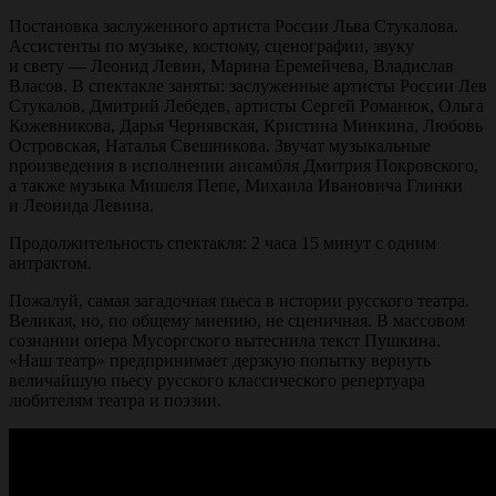
Постановка заслуженного артиста России Льва Стукалова.
Ассистенты по музыке, костюму, сценографии, звуку
и свету — Леонид Левин, Марина Еремейчева, Владислав
Власов. В спектакле заняты: заслуженные артисты России Лев
Стукалов, Дмитрий Лебедев, артисты Сергей Романюк, Ольга
Кожевникова, Дарья Чернявская, Кристина Минкина, Любовь
Островская, Наталья Свешникова. Звучат музыкальные
произведения в исполнении ансамбля Дмитрия Покровского,
а также музыка Мишеля Пепе, Михаила Ивановича Глинки
и Леонида Левина.
Продолжительность спектакля: 2 часа 15 минут с одним
антрактом.
Пожалуй, самая загадочная пьеса в истории русского театра.
Великая, но, по общему мнению, не сценичная. В массовом
сознании опера Мусоргского вытеснила текст Пушкина.
«Наш театр» предпринимает дерзкую попытку вернуть
величайшую пьесу русского классического репертуара
любителям театра и поэзии.