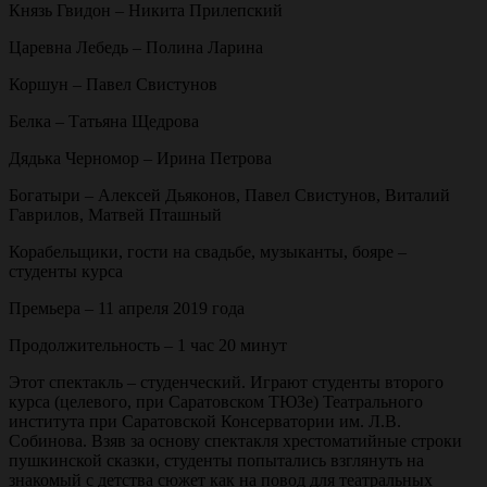
Князь Гвидон – Никита Прилепский
Царевна Лебедь – Полина Ларина
Коршун – Павел Свистунов
Белка – Татьяна Щедрова
Дядька Черномор – Ирина Петрова
Богатыри – Алексей Дьяконов, Павел Свистунов, Виталий
Гаврилов, Матвей Пташный
Корабельщики, гости на свадьбе, музыканты, бояре –
студенты курса
Премьера – 11 апреля 2019 года
Продолжительность – 1 час 20 минут
Этот спектакль – студенческий. Играют студенты второго
курса (целевого, при Саратовском ТЮЗе) Театрального
института при Саратовской Консерватории им. Л.В.
Собинова. Взяв за основу спектакля хрестоматийные строки
пушкинской сказки, студенты попытались взглянуть на
знакомый с детства сюжет как на повод для театральных