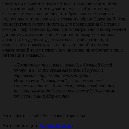
опытов по освоению техник этюда и импровизации. Жанр
«фантазии» выбран не случайно, чудеса «Сказки о царе
Салтане» студенты воплощают в буквальном смысле из
подручных материалов – для создания образа Царевны Лебедь
им достаточно белого полотна, для превращения Салтана в
комара – перчаточной куклы. Сила театрального воображения
дополняется хулиганской смелостью и юмором молодых
артистов. Студентам удается создать особую озорную
атмосферу и показать, как давно застывший в памяти
классический текст прямо у нас на глазах приобретает новые
интонации и смыслы.
«Постановка получилась живой, с большой долей
юмора, и в то же время задевающей глубокие
лирические струны зрительской души.
Немножечко “на вырост”, “с опережением” и
сопереживанием… Думается, прекрасный подарок
получил Александр Сергеевич к своему 220-летнему
юбилею!» (Анна Морковина)
Автор фотографий: Вячеслава Сторожева.
Автор аннотации:
Андрей Пронин
.