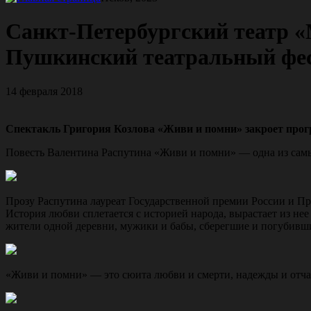
Санкт-Петербургский театр «
Пушкинский театральный фе
14 февраля 2018
Спектакль Григория Козлова «Живи и помни» закроет прог
Повесть Валентина Распутина «Живи и помни» — одна из самых
Прозу Распутина лауреат Государственной премии России и Пр
История любви сплетается с историей народа, вырастает из нее
жители одной деревни, мужики и бабы, сберегшие и погубивш
«Живи и помни» — это сюита любви и смерти, надежды и отча