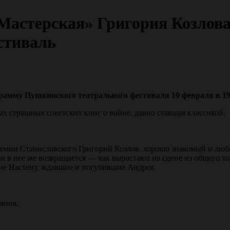
Мастерская» Григория Козлов
стиваль
рамму Пушкинского театрального фестиваля 19 февраля в 19
 страшных советских книг о войне, давно ставшая классикой.
емии Станиславского Григорий Козлов, хорошо знакомый и любим
 и в нее же возвращается — как вырастают на сцене из общего х
ие Настену, ждавшие и погубившие Андрея.
яния.