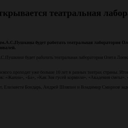
открывается театральная лабо
м.А.С.Пушкина будет работать театральная лаборатория Олег
ивалей.
.С.Пушкина будет работать театральная лаборатория Олега Лоевс
кого проходят уже больше 10 лет в разных театрах страны. Ито
ок: «Жанна», «Ба», «Как Зоя гусей кормила», «Академия смеха»
т, Елизавета Бондарь, Андрей Шляпин и Владимир Смирнов заде