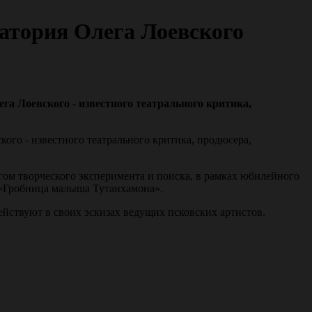
ратория Олега Лоевского
а Лоевского - известного театрального критика,
кого - известного театрального критика, продюсера,
гом творческого эксперимента и поиска, в рамках юбилейного
, «Гробница малыша Тутанхамона».
йствуют в своих эскизах ведущих псковских артистов.