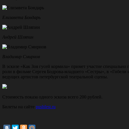
Елизавета Бондарь
Андрей Шляпин
Владимир Смирнов
В эскизе «Как Зоя гусей кормила» примет участие специально
роли в фильме Сергея Бодрова-младшего «Сестры», в «Гибели 
ведущих артистов петербургской театральной сцены.
Стоимость показа одного эскиза всего 200 рублей.
Билеты на сайте
pushfest.ru