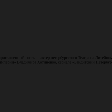
 приглашенный гость — актер петербургского Театра на Литейн
империи» Владимира Хотиненко, сериале «Бандитский Петербург»