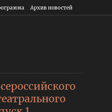
рограмма
Архив новостей
сероссийского
еатрального
пуск 1