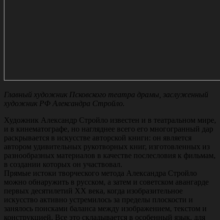
Главный художник Псковского театра драмы, заслуженный
художник РФ Александра Стройло.
Художник Александр Стройло известен и в театральном мире,
и в кинематографе, но нагляднее всего его многогранный дар
раскрывается в искусстве авторской книги: он является
автором удивительных рукотворных книг, изготовленных из
разнообразных материалов в качестве послесловия к фильмам,
в создании которых он участвовал.
Прямые истоки творческого метода Александра Стройло
можно обнаружить в русском, а затем и советском авангарде
первых десятилетий ХХ века, когда изобразительное
искусство активно устремилось за пределы плоскости и
занялось поисками баланса между изображением, текстом и
конструкцией. Все это складывается в особенный язык, для