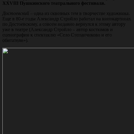
XXVIII Пушкинского театрального фестиваля.
Достоевский
– одна из сквозных тем в творчестве художника.
Еще в 80-е годы Александр Стройло работал на кинокартинах
по Достоевскому, а совсем недавно вернулся к этому автору
уже в театре (Александр Стройло – автор костюмов и
сценографии к спектаклю «Село Степанчиково и его
обитатели»).