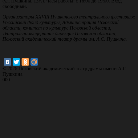
(ул. Пушкина, 13А). Часы работы: с 16:00 до 19:00. Вход
свободный.
Организаторы XXVIII Пушкинского театрального фестиваля:
Российский фонд культуры, Администрация Псковской
области, комитет по культуре Псковской области,
Театрально-концертная дирекция Псковской области,
Псковский академический театр драмы им. А.С. Пушкина.
© 2026 Псковский академический театр драмы имени А.С.
Пушкина
000