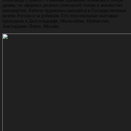
драмы, он оформил десятки спектаклей театра и множество
кинокартин. Работы художника находятся в Государственных
музеях России и за рубежом. Его персональные выставки
проходили в Дюссельдорфе, Мюльхайме, Неймегене,
Амстердаме, Перте, Москве.