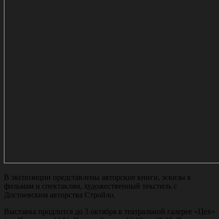
В экспозиции представлены авторские книги, эскизы к
фильмам и спектаклям, художественный текстиль с
Достоевским авторства Стройло.
Выставка продлится до 3 октября в театральной галерее «Цех»