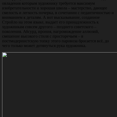
овладения которым художнику требуется максимум
изобретательности и хорошая школа – мастерство, дающее
смелость и легкость почерка, в сочетании с педантичностью и
вниманием к деталям. А вот высказывание, созданное
Стройло на этом языке, выдает его принадлежность к
художникам совсем другого – позднего советского –
поколения. Абсурд, ирония, нагромождение аллюзий,
смешение высокого стиля с просторечьем – в
постмодернистскую топку этого паровоза бросается всё, до
чего только может дотянуться рука художника.