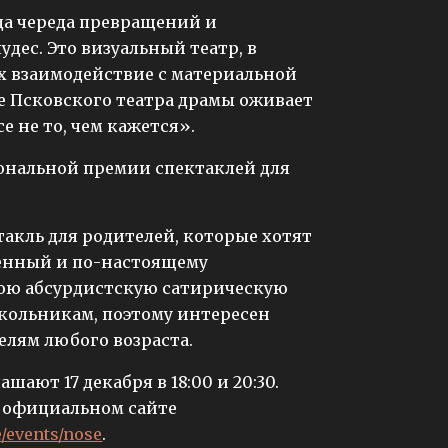
да череда превращений и
удес. Это визуальный театр, в
их взаимодействие с материальной
е Псковского театра драмы оживает
е не то, чем кажется».
ональной премии спектаклей для
такль для родителей, которые хотят
менный и по-настоящему
вою абсурдистскую сатирическую
школьникам, поэтому интересен
елям любого возраста.
шают 17 декабря в 18:00 и 20:30.
а официальном сайте
e/events/nose
.