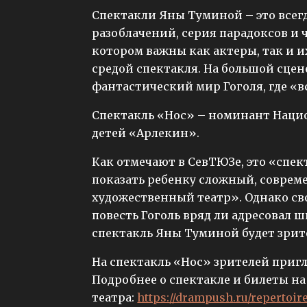
Спектакли Яны Туминой – это всег
разоблачений, серия парадоксов и ч
котором важны как актеры, так и 
средой спектакля. На большой сцен
фантастический мир Гоголя, где «вс
Спектакль «Нос» – номинант Наци
детей «Арлекин».
Как отмечают в СевТЮЗе, это «спек
показать ребенку сложный, совре
художественный театр». Однако с
повесть Гоголь вряд ли адресовал 
спектакль Яны Туминой будет зрит
На спектакль «Нос» зрителей пригла
Подробнее о спектакле и билеты н
театра:
https://drampush.ru/repertoir