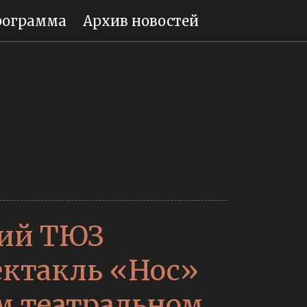
рограмма
Архив новостей
кий ТЮЗ
ектакль «Нос»
м театральном