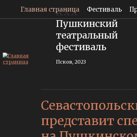
Главная страница
Фестиваль
П
XXX
Пушкинский
театральный
фестиваль
Псков, 2023
Севастопольс
представит сп
на Пушкинско