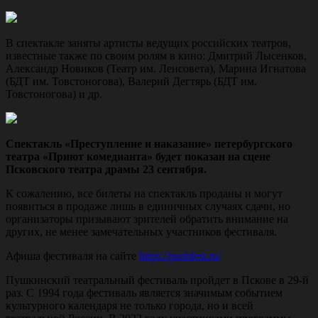
В спектакле заняты артисты ведущих российских театров,
известные также по своим ролям в кино: Дмитрий Лысенков,
Александр Новиков (Театр им. Ленсовета), Марина Игнатова
(БДТ им. Товстоногова), Валерий Дегтярь (БДТ им.
Товстоногова) и др.
Спектакль «Преступление и наказание» петербургского
театра «Приют комедианта» будет показан на сцене
Псковского театра драмы 23 сентября.
К сожалению, все билеты на спектакль проданы и могут
появиться в продаже лишь в единичных случаях сдачи, но
организаторы призывают зрителей обратить внимание на
других, не менее замечательных участников фестиваля.
Афиша фестиваля на сайте
https://pushfest.ru/
Пушкинский театральный фестиваль пройдет в Пскове в 29-й
раз. C 1994 года фестиваль является значимым событием
культурного календаря не только города, но и всей