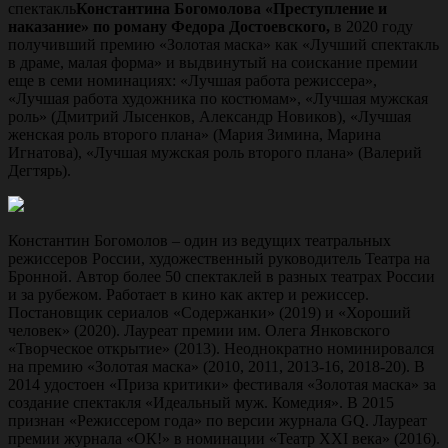
спектакль
Константина Богомолова «Преступление и
наказание» по роману Федора Достоевского,
в 2020 году
получивший премию «Золотая маска» как «Лучший спектакль
в драме, малая форма» и выдвинутый на соискание премии
еще в семи номинациях: «Лучшая работа режиссера»,
«Лучшая работа художника по костюмам», «Лучшая мужская
роль» (Дмитрий Лысенков, Александр Новиков), «Лучшая
женская роль второго плана» (Мария Зимина, Марина
Игнатова), «Лучшая мужская роль второго плана» (Валерий
Дегтярь).
Константин Богомолов – один из ведущих театральных
режиссеров России, художественный руководитель Театра на
Бронной. Автор более 50 спектаклей в разных театрах России
и за рубежом. Работает в кино как актер и режиссер.
Постановщик сериалов «Содержанки» (2019) и «Хороший
человек» (2020). Лауреат премии им. Олега Янковского
«Творческое открытие» (2013). Неоднократно номинировался
на премию «Золотая маска» (2010, 2011, 2013-16, 2018-20). В
2014 удостоен «Приза критики» фестиваля «Золотая маска» за
создание спектакля «Идеальный муж. Комедия». В 2015
признан «Режиссером года» по версии журнала GQ. Лауреат
премии журнала «ОК!» в номинации «Театр ХХI века» (2016).