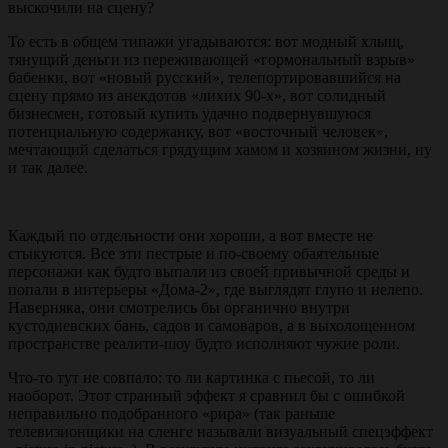
выскочили на сцену?
То есть в общем типажи угадываются: вот модный хлыщ,
тянущий деньги из переживающей «гормональный взрыв»
бабенки, вот «новый русский», телепортировавшийся на
сцену прямо из анекдотов «лихих 90-х», вот солидный
бизнесмен, готовый купить удачно подвернувшуюся
потенциальную содержанку, вот «восточный человек»,
мечтающий сделаться грядущим хамом и хозяином жизни, ну
и так далее.
Каждый по отдельности они хороши, а вот вместе не
стыкуются. Все эти пестрые и по-своему обаятельные
персонажи как будто выпали из своей привычной среды и
попали в интерьеры «Дома-2», где выглядят глупо и нелепо.
Наверняка, они смотрелись бы органично внутри
кустодиевских бань, садов и самоваров, а в выхолощенном
пространстве реалити-шоу будто исполняют чужие роли.
Что-то тут не совпало: то ли картинка с пьесой, то ли
наоборот. Этот странный эффект я сравнил бы с ошибкой
неправильно подобранного «рира» (так раньше
телевизионщики на сленге называли визуальный спецэффект