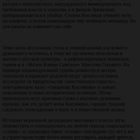
русского интеллигента, вынужденного мимикрировать под
требования власти и социума, а в финале буквально
превращающегося в убийцу. Сперва Кисляков убивает муху
на плафоне, а потом изменившую ему любимую женщину. Но
для начала он изменяет сам себе.
Тема сколь актуальная, столь и универсальная для всякого
думающего человека, к тому же органично вписанная в
контекст русской культуры - в рефлексирующих чеховских
героев и в «Жизнь Клима Самгина» Максима Горького. На
примере индивидуальной судьбы режиссер и актеры
спектакля вскрывают родовой недуг целого сословия,
исследуют «к предательству таинственную страсть»,
повторяющую казус «товарища Кислякова» в новых
поколениях и иных исторических условиях. Легко
произносить всуе красивые слова о высоких духовных
идеалах, как это делает жена Кислякова, гораздо трудней
следовать этим идеалам в быту и в общественной жизни.
Историю моральной деградации мыслящего класса легко
переместить и спроецировать на любой период социального
«слома», и, поскольку такие «сломы» последние сто лет у нас
в стране происходят более-менее регулярно, каждый зритель,