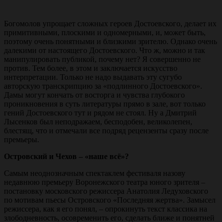
Богомолов упрощает сложных героев Достоевского, делает их
примитивными, плоскими и одномерными, и, может быть,
поэтому очень понятными и близкими зрителю. Однако очень
далекими от настоящего Достоевского. Что ж, можно и так
манипулировать публикой, почему нет? Я совершенно не
против. Тем более, в этом и заключается искусство
интерпретации. Только не надо выдавать эту сугубо
авторскую транскрипцию за «подлинного Достоевского».
Дамы могут кончать от восторга и чувства глубокого
проникновения в суть литературы прямо в зале, вот только
гений Достоевского тут и рядом не стоял. Ну а Дмитрий
Лысенков был неподражаем, бесподобен, великолепен,
блестящ, что и отмечали все подряд рецензенты сразу после
премьеры.
Островский и Чехов – «наше всё»?
Самым неоднозначным спектаклем фестиваля назову
недавнюю премьеру Воронежского театра юного зрителя –
постановку московского режиссера Анатолия Ледуховского
по мотивам пьесы Островского «Последняя жертва». Замысел
режиссера, как я его понял, – опрокинуть текст классика на
злободневность, осовременить его, сделать ближе и понятней