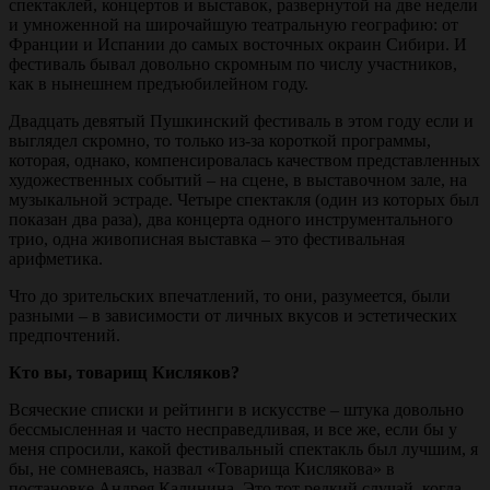
спектаклей, концертов и выставок, развернутой на две недели
и умноженной на широчайшую театральную географию: от
Франции и Испании до самых восточных окраин Сибири. И
фестиваль бывал довольно скромным по числу участников,
как в нынешнем предъюбилейном году.
Двадцать девятый Пушкинский фестиваль в этом году если и
выглядел скромно, то только из-за короткой программы,
которая, однако, компенсировалась качеством представленных
художественных событий – на сцене, в выставочном зале, на
музыкальной эстраде. Четыре спектакля (один из которых был
показан два раза), два концерта одного инструментального
трио, одна живописная выставка – это фестивальная
арифметика.
Что до зрительских впечатлений, то они, разумеется, были
разными – в зависимости от личных вкусов и эстетических
предпочтений.
Кто вы, товарищ Кисляков?
Всяческие списки и рейтинги в искусстве – штука довольно
бессмысленная и часто несправедливая, и все же, если бы у
меня спросили, какой фестивальный спектакль был лучшим, я
бы, не сомневаясь, назвал «Товарища Кислякова» в
постановке Андрея Калинина. Это тот редкий случай, когда,