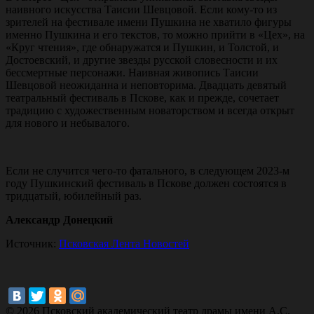
наивного искусства Таисии Шевцовой. Если кому-то из
зрителей на фестивале имени Пушкина не хватило фигуры
именно Пушкина и его текстов, то можно прийти в «Цех», на
«Круг чтения», где обнаружатся и Пушкин, и Толстой, и
Достоевский, и другие звезды русской словесности и их
бессмертные персонажи. Наивная живопись Таисии
Шевцовой неожиданна и неповторима. Двадцать девятый
театральный фестиваль в Пскове, как и прежде, сочетает
традицию с художественным новаторством и всегда открыт
для нового и небывалого.
Если не случится чего-то фатального, в следующем 2023-м
году Пушкинский фестиваль в Пскове должен состоятся в
тридцатый, юбилейный раз.
Александр Донецкий
Источник:
Псковская Лента Новостей
© 2026 Псковский академический театр драмы имени А.С.