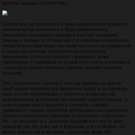
зрителю двадцать первого века.
Собственно, актуализацией старых, проверенных временем
сюжетов всегда занимались и будут заниматься все
театральные художники, ищущие в классике насущные
смыслы и тренды. И Островский с его бытописательством и
невероятно колоритными типажами для таких экспериментов
в самый раз: кажется, что достаточно приклеить к
физиономии купца или купчихи узнаваемые, резко
характерные (с ударением на второй слог) черты и ужимки, и
старая пьеса обретет искомую новизну, заиграет свежими
красками.
Мол, водевильные сюжеты о том, как обобрать до трусов
влюбленную женщину или выскочить замуж за миллионера –
сами по себе востребованы и пользуются спросом, как
подглядывание за соседями при помощи скрытой камеры. А
если историю еще и нарядить в стильную упаковку
графичного «нуара», оснастить легким женским стриптизом,
добавить эротической перчинки, то получится «совсем ок».
Но – не получается; у Анатолия Ледуховского что-то явно
пошло не так. Не знаю, как в Воронеже, а вот в Пскове, по-
моему, зритель так и не понял, кто все эти люди, что