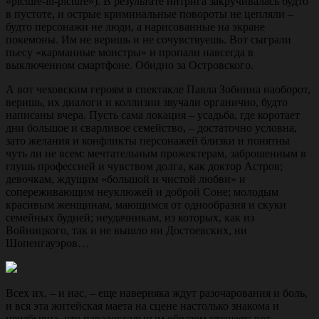
«рicture-in-рicture»). В результате интрига закручивалась будто
в пустоте, и острые криминальные повороты не цепляли –
будто персонажи не люди, а нарисованные на экране
покемоны. Им не веришь и не сочувствуешь. Вот сыграли
пьесу «карманные монстры» и пропали навсегда в
выключенном смартфоне. Обидно за Островского.
А вот чеховским героям в спектакле Павла Зобнина наоборот,
веришь, их диалоги и коллизии звучали органично, будто
написаны вчера. Пусть сама локация – усадьба, где коротает
дни большое и сварливое семейство, – достаточно условна,
зато желания и конфликты персонажей близки и понятны
чуть ли не всем: мечтательным прожектерам, заброшенным в
глушь профессией и чувством долга, как доктор Астров;
девочкам, ждущим «большой и чистой любви» и
сопереживающим неуклюжей и доброй Соне; молодым
красивым женщинам, мающимся от однообразия и скуки
семейных будней; неудачникам, из которых, как из
Войницкого, так и не вышло ни Достоевских, ни
Шопенгауэров…
Всех их, – и нас, – еще наверняка ждут разочарования и боль,
и вся эта житейская маета на сцене настолько знакома и
неизбывна, что парадоксальным образом утешает: вот,