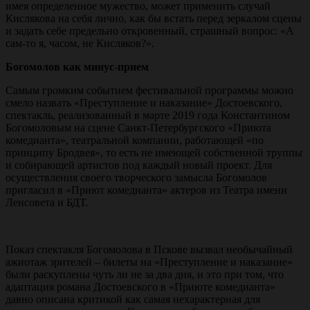
имея определенное мужество, может применить случай
Кислякова на себя лично, как бы встать перед зеркалом сцены
и задать себе предельно откровенный, страшный вопрос: «А
сам-то я, часом, не Кисляков?».
Богомолов как минус-прием
Самым громким событием фестивальной программы можно
смело назвать «Преступление и наказание» Достоевского,
спектакль, реализованный в марте 2019 года Константином
Богомоловым на сцене Санкт-Петербургского «Приюта
комедианта», театральной компании, работающей «по
принципу Бродвея», то есть не имеющей собственной труппы
и собирающей артистов под каждый новый проект. Для
осуществления своего творческого замысла Богомолов
пригласил в «Приют комедианта» актеров из Театра имени
Ленсовета и БДТ.
Показ спектакля Богомолова в Пскове вызвал необычайный
ажиотаж зрителей – билеты на «Преступление и наказание»
были раскуплены чуть ли не за два дня, и это при том, что
адаптация романа Достоевского в «Приюте комедианта»
давно описана критикой как самая нехарактерная для