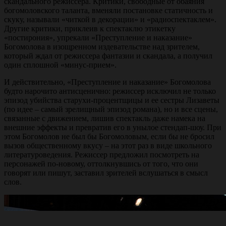
скандального режиссера. Критики, свободные от обаяния
богомоловского таланта, вменяли постановке статичность и
скуку, называли «читкой в декорации» и «радиоспектаклем».
Другие критики, приклеив к спектаклю этикетку
«постирония», упрекали «Преступление и наказание»
Богомолова в изощренном издевательстве над зрителем,
который ждал от режиссера фантазии и скандала, а получил
один сплошной «минус-прием».
И действительно, «Преступление и наказание» Богомолова
будто нарочито антисценично: режиссер исключил не только
эпизод убийства старухи-процентщицы и ее сестры Лизаветы
(по идее – самый зрелищный эпизод романа), но и все сцены,
связанные с движением, лишив спектакль даже намека на
внешние эффекты и превратив его в унылое стендап-шоу. При
этом Богомолов не был бы Богомоловым, если бы не бросил
вызов общественному вкусу – на этот раз в виде школьного
литературоведения. Режиссер предложил посмотреть на
персонажей по-новому, оттолкнувшись от того, что они
говорят или пишут, заставил зрителей вслушаться в смысл
слов.