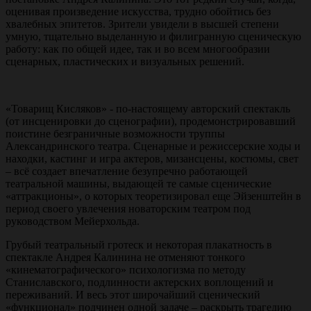
оценивая произведение искусства, трудно обойтись без
хвалебных эпитетов. Зрители увидели в высшей степени
умную, тщательно выделанную и филигранную сценическую
работу: как по общей идее, так и во всем многообразии
сценарных, пластических и визуальных решений.
«Товарищ Кисляков» - по-настоящему авторский спектакль
(от инсценировки до сценографии), продемонстрировавший
поистине безграничные возможности труппы
Александринского театра. Сценарные и режиссерские ходы и
находки, кастинг и игра актеров, мизансцены, костюмы, свет
– всё создает впечатление безупречно работающей
театральной машины, выдающей те самые сценические
«аттракционы», о которых теоретизировал еще Эйзенштейн в
период своего увлечения новаторским театром под
руководством Мейерхольда.
Грубый театральный гротеск и некоторая плакатность в
спектакле Андрея Калинина не отменяют тонкого
«кинематографического» психологизма по методу
Станиславского, подлинности актерских воплощений и
переживаний. И весь этот широчайший сценический
«функционал» подчинен одной задаче – раскрыть трагедию