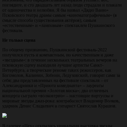
поглядите, и сто двадцать лет назад люди страдали и плакали
от одиночества и нелюбви. Я бы назвал «Дядю Ваню»
Псковского театра драмы самым «кинематографичным» (в
смысле способа существования актёров), самым
«естественным» и «ламповым» спектаклем Пушкинского
фестиваля.
Не только сцена
По общему признанию, Пушкинский фестиваль-2022
получился пусть и компактным, но качественным и даже
«звездным»: в течение нескольких театральных вечеров на
псковскую сцену выходили лучшие артисты Санкт-
Петербурга, а творческие реноме таких режиссеров, как
Богомолов, Калинин, Зобнин, Ледуховский, говорят сами за
себя; два представленных на фестивале спектакля – от
Александринки и «Приюта комедианта» – лауреаты
национальной премии «Золотая маска»; два отличных
концерта сыграло «волковтрио» – настоящие виртуозы и
мировые звезды джаз-рока: контрабасист Владимир Волков,
ударник Денис Сладкевич и гитарист Святослав Курашов.
В галерее «Цех» открылась уникальная выставка звезды