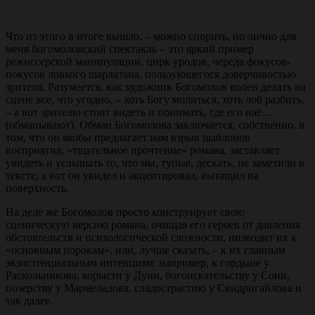
Что из этого в итоге вышло, – можно спорить, но лично для
меня богомоловский спектакль – это яркий пример
режиссерской манипуляции, цирк уродов, череда фокусов-
покусов ловкого шарлатана, пользующегося доверчивостью
зрителя. Разумеется, как художник Богомолов волен делать на
сцене все, что угодно, – хоть Богу молиться, хоть лоб разбить,
– а вот зрителю стоит видеть и понимать, где его наё…
(обманывают). Обман Богомолова заключается, собственно, в
том, что он якобы предлагает нам взрыв шаблонов
восприятия, «тщательное прочтение» романа, заставляет
увидеть и услышать то, что мы, тупые, дескать, не заметили в
тексте, а вот он увидел и акцентировал, вытащил на
поверхность.
На деле же Богомолов просто конструирует свою
сценическую версию романа, очищая его героев от давления
обстоятельств и психологической сложности, низводит их к
«основным порокам», или, лучше сказать, – к их главным
экзистенциальным интенциям: например, к гордыне у
Раскольникова, корысти у Дуни, богоискательству у Сони,
позерству у Мармеладова, сладострастию у Свидригайлова и
так далее.