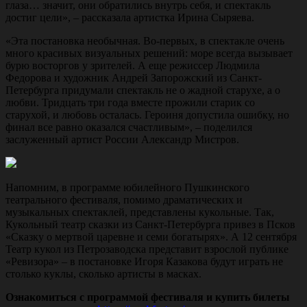
глаза… значит, они обратились внутрь себя, и спектакль
достиг цели», – рассказала артистка Ирина Сыряева.
«Эта постановка необычная. Во-первых, в спектакле очень
много красивых визуальных решений: море всегда вызывает
бурю восторгов у зрителей. А еще режиссер Людмила
Федорова и художник Андрей Запорожский из Санкт-
Петербурга придумали спектакль не о жадной старухе, а о
любви. Тридцать три года вместе прожили старик со
старухой, и любовь осталась. Героиня допустила ошибку, но
финал все равно оказался счастливым», – поделился
заслуженный артист России Александр Мистров.
Напомним, в программе юбилейного Пушкинского
театрального фестиваля, помимо драматических и
музыкальных спектаклей, представлены кукольные. Так,
Кукольный театр сказки из Санкт-Петербурга привез в Псков
«Сказку о мертвой царевне и семи богатырях». А 12 сентября
Театр кукол из Петрозаводска представит взрослой публике
«Ревизора» – в постановке Игоря Казакова будут играть не
столько куклы, сколько артисты в масках.
Ознакомиться с программой фестиваля и купить билеты