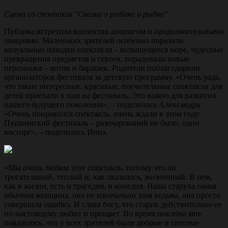
Сцена из спектакля "Сказка о рыбаке и рыбке"
Публика встретила коллектив аншлагом и продолжительными
овациями. Маленьких зрителей особенно поразили
визуальные находки спектакля – колышущееся море, чудесные
превращения предметов и героев, порадовали новые
персонажи – котик и барашек. Родители поблагодарили
организаторов фестиваля за детскую программу. «Очень рада,
что такие интересные, красивые, поучительные спектакли для
детей приехали к нам на фестиваль. Это важно для развития
нашего будущего поколения», – поделилась Александра.
«Очень понравился спектакль, очень ждали в этом году
Пушкинский фестиваль – разочарований не было, один
восторг», – поделилась Инна.
«Мы очень любим этот спектакль, потому что он
трогательный, теплый и, как оказалось, жизненный. В нем,
как в жизни, есть и трагедия, и комедия. Наша старуха самая
обычная женщина, она не изначально злая ведьма, она просто
совершила ошибку. И слава богу, что старик действительно ее
по-настоящему любит и прощает. Во время поклона мне
показалось, что у всех зрителей были добрые и светлые