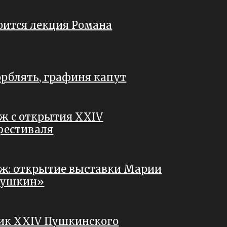
оится лекция Романа
рблять, графиня капут
ж с открытия XXIV
фестиваля
ж: открытие выставки Марии
Пушкин»
ник XXIV Пушкинского