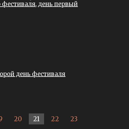
 фестиваля, день первый
торой день фестиваля
9
20
21
22
23