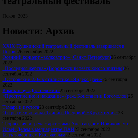
театральный фестиваль
Псков, 2023
Новости: Архив
XXIX Пушкинский театральный фестиваль завершился в
Пскове
26 сентября 2022
Осенний концерт «волковтрио» (Санкт-Петербург)
26 сентября
2022
«Последняя жертва» (Воронежский театр юного зрителя)
26
сентября 2022
«Островский 2.0» в стилистике «Яндекс.Дзен»
26 сентября
2022
Комик-шоу «Достоевский»
25 сентября 2022
«Преступление и наказание» (реж. Константин Богомолов)
25
сентября 2022
Тамара и пустота
23 сентября 2022
Открытие выставки Таисии Швецовой «Круг чтения»
23
сентября 2022
Творческая встреча с артистами Александром Новиковым и
Ильей Делем в медиацентре ПАИ
23 сентября 2022
Быть товарищем Кисляковым
22 сентября 2022